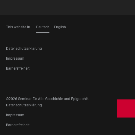
This website in
Deutsch
English
SPRACHEN
FOOTER
Datenschutzerklärung
LEGAL
Impressum
Barrierefreiheit
FOOTER
SOCIAL
MEDIA
©2026 Seminar für Alte Geschichte und Epigraphik
FOOTER
Datenschutzerklärung
LEGAL
Impressum
Barrierefreiheit