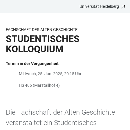
Universität Heidelberg
ZUM
HAUPTNAVIGATION
WEBSEITENSUCHE
LINKS
HAUPTINHALT
ÖFFNEN
ÖFFNEN
ZUR
BARRIEREFREIHEIT
FACHSCHAFT DER ALTEN GESCHICHTE
STUDENTISCHES
KOLLOQUIUM
Termin in der Vergangenheit
Mittwoch, 25. Juni 2025, 20:15 Uhr
HS 406 (Marstallhof 4)
Die Fachschaft der Alten Geschichte
veranstaltet ein Studentisches