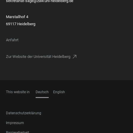
sekretariat-sage@zaw.uni-heidelberg.de
Marstallhof 4
69117 Heidelberg
Anfahrt
Zur Website der Universität Heidelberg
This website in
Deutsch
English
SPRACHEN
FOOTER
Datenschutzerklärung
LEGAL
Impressum
Barrierefreiheit