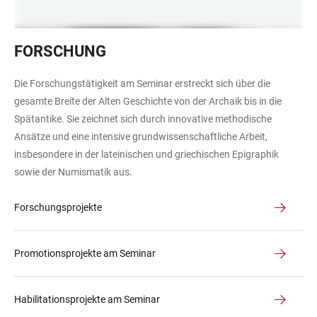
Eine
FORSCHUNG
Schwarzweißaufnahme
der
Die Forschungstätigkeit am Seminar erstreckt sich über die
Doppelherme
gesamte Breite der Alten Geschichte von der Archaik bis in die
von
Spätantike. Sie zeichnet sich durch innovative methodische
Thukydides
Ansätze und eine intensive grundwissenschaftliche Arbeit,
und
insbesondere in der lateinischen und griechischen Epigraphik
Herodot.
sowie der Numismatik aus.
Forschungsprojekte
Promotionsprojekte am Seminar
Habilitationsprojekte am Seminar