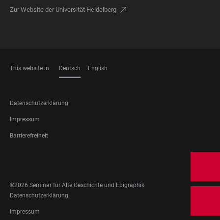
Zur Website der Universität Heidelberg
This website in
Deutsch
English
SPRACHEN
FOOTER
Datenschutzerklärung
LEGAL
Impressum
Barrierefreiheit
FOOTER
SOCIAL
MEDIA
©2026 Seminar für Alte Geschichte und Epigraphik
FOOTER
Datenschutzerklärung
LEGAL
Impressum