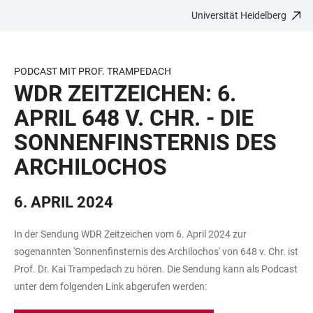
Universität Heidelberg
ZUM
HAUPTNAVIGATION
WEBSEITENSUCHE
LINKS
HAUPTINHALT
ÖFFNEN
ÖFFNEN
ZUR
BARRIEREFREIHEIT
PODCAST MIT PROF. TRAMPEDACH
WDR ZEITZEICHEN: 6.
APRIL 648 V. CHR. - DIE
SONNENFINSTERNIS DES
ARCHILOCHOS
6. APRIL 2024
In der Sendung WDR Zeitzeichen vom 6. April 2024 zur
sogenannten 'Sonnenfinsternis des Archilochos' von 648 v. Chr. ist
Prof. Dr. Kai Trampedach zu hören. Die Sendung kann als Podcast
unter dem folgenden Link abgerufen werden: