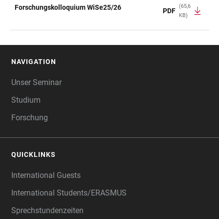
(65,6
Forschungskolloquium WiSe25/26
PDF
KB)
NAVIGATION
FOOTER
Unser Seminar
Studium
Forschung
QUICKLINKS
International Guests
International Students/ERASMUS
Sprechstundenzeiten