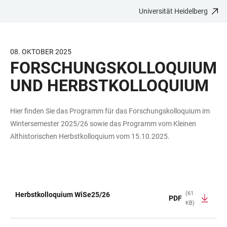
Universität Heidelberg
ZUM
HAUPTNAVIGATION
WEBSEITENSUCHE
LINKS
HAUPTINHALT
ÖFFNEN
ÖFFNEN
ZUR
BARRIEREFREIHEIT
08. OKTOBER 2025
FORSCHUNGSKOLLOQUIUM
UND HERBSTKOLLOQUIUM
Hier finden Sie das Programm für das Forschungskolloquium im
Wintersemester 2025/26 sowie das Programm vom Kleinen
Althistorischen Herbstkolloquium vom 15.10.2025.
(61
Herbstkolloquium WiSe25/26
PDF
KB)
TABELLE