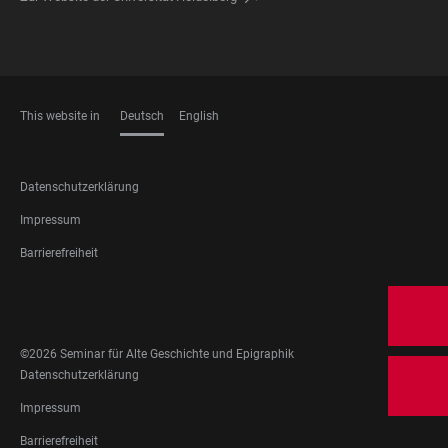
This website in
Deutsch
English
SPRACHEN
FOOTER
Datenschutzerklärung
LEGAL
Impressum
Barrierefreiheit
FOOTER
SOCIAL
MEDIA
©2026 Seminar für Alte Geschichte und Epigraphik
FOOTER
Datenschutzerklärung
LEGAL
Impressum
Barrierefreiheit